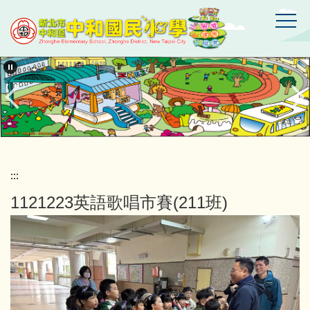
跳
到
主
要
新
北
內
市
容
中
區
和
區
中
和
國
:::
民
1121223英語歌唱市賽(211班)
小
學