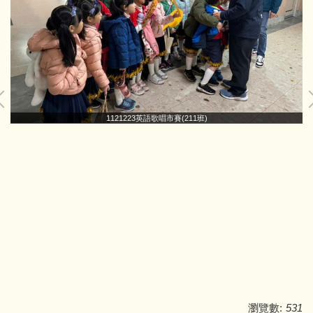
1121223英語歌唱市賽(211班)
瀏覽數:
531