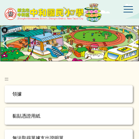
跳
到
主
要
新
北
內
市
容
中
區
和
區
中
和
國
:::
民
小
領據
學
黏貼憑證用紙
無法取得單據支出證明單