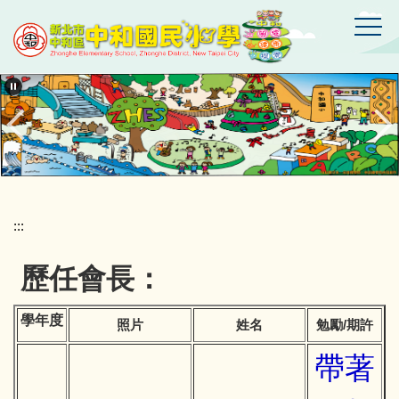
跳
到
主
要
新
北
內
市
容
中
區
和
區
中
和
國
:::
民
小
歷任會長：
學
學年度
勉勵/期許
照片
姓名
帶著