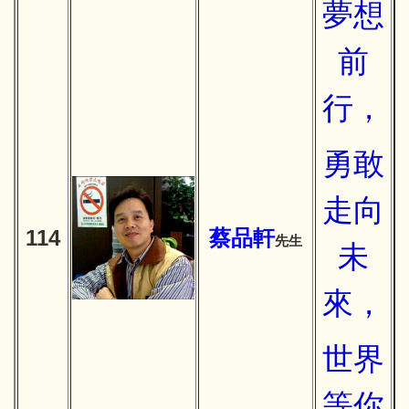
夢想
前
行，
勇敢
走向
114
蔡品軒
先生
未
來，
世界
等你