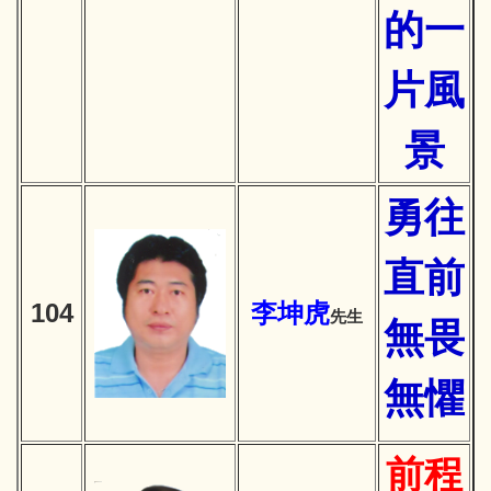
的一
片風
景
勇往
直前
104
李坤虎
先生
無畏
無懼
前程