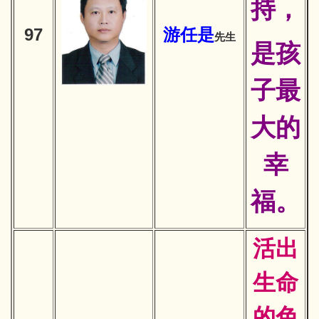
持，
97
游
任是
先生
是孩
子最
大的
幸
福。
活出
生命
的色