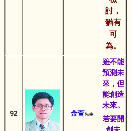
討，
猶有
可
為。
雖不能
預測未
來，但
能創造
未來。
92
金萱
先生
若要開
創未