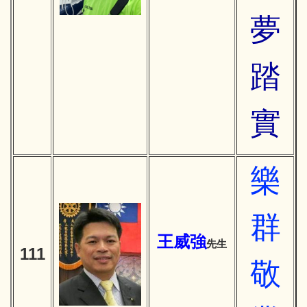
夢
踏
實
樂
群
王威強
先生
111
敬