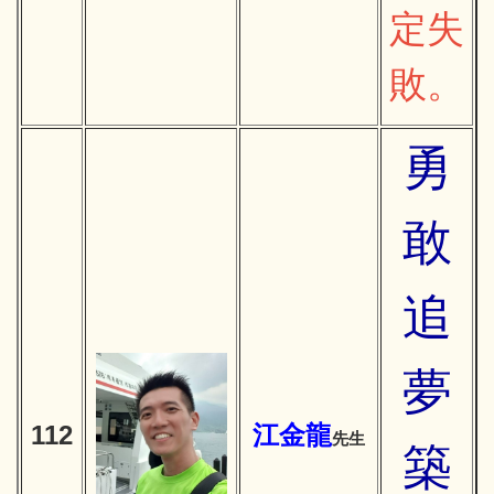
定失
敗。
勇
敢
追
夢
112
江金龍
先生
築