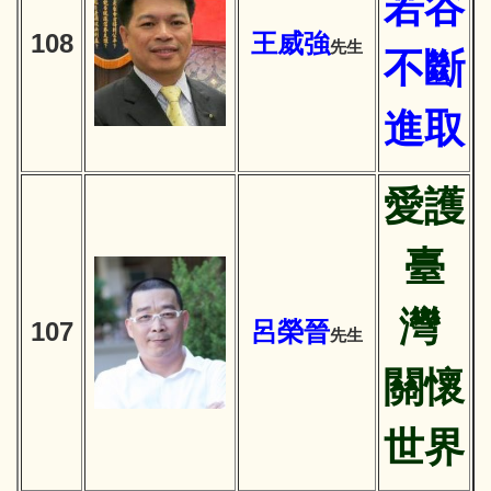
若谷
10
8
王威強
先生
不斷
進取
愛護
臺
灣
107
呂榮晉
先生
關懷
世界