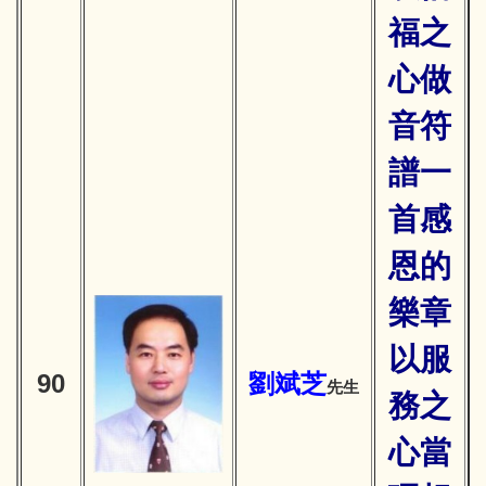
福之
心做
音符
譜一
首感
恩的
樂章
以服
90
劉斌芝
先生
務
之
心當