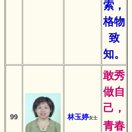
索，
格物
致
知。
敢秀
做自
己，
99
林玉婷
女士
青春