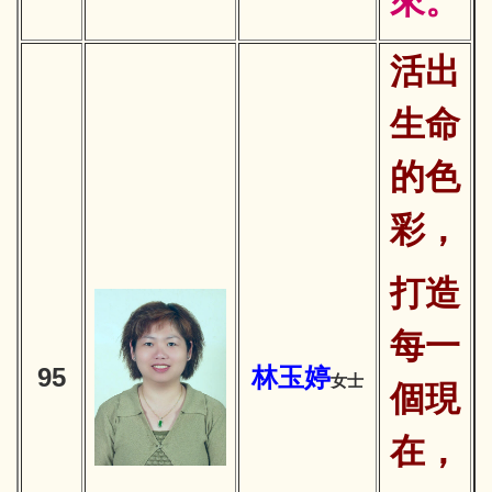
來。
活出
生命
的色
彩，
打造
每一
95
林玉婷
女士
個現
在，