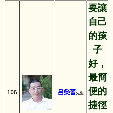
要讓
自己
的孩
子
好，
最簡
便的
106
呂榮晉
先生
捷徑