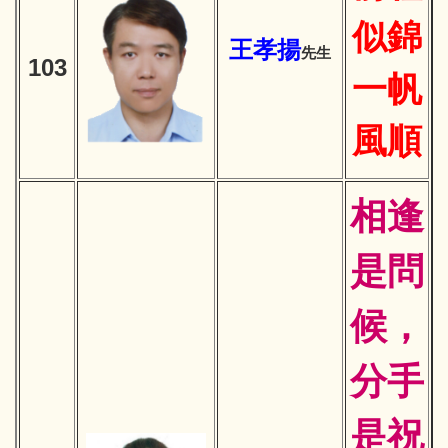
似錦
王孝揚
先生
103
一帆
風順
相逢
是問
候，
分手
是祝