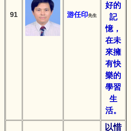
好的
91
游
任印
記
先生
憶，
在未
來擁
有快
樂的
學習
生
活。
以惜