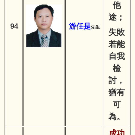
他
途；
94
游
任是
先生
失敗
若能
自我
檢
討，
猶有
可
為。
成功