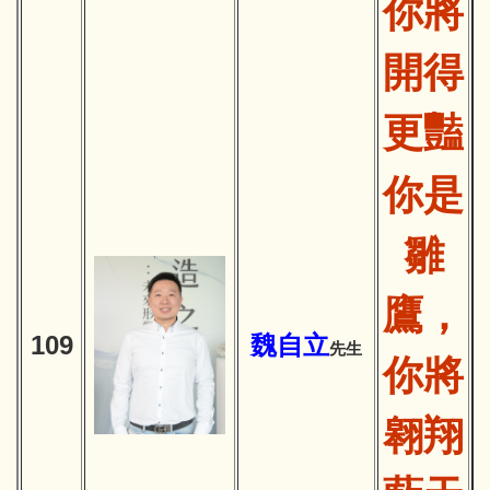
你將
開得
更豔
你是
雛
鷹，
10
9
魏自立
先生
你將
翱翔