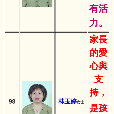
有活
力。
家長
的愛
心與
支
持，
98
林玉婷
女士
是孩