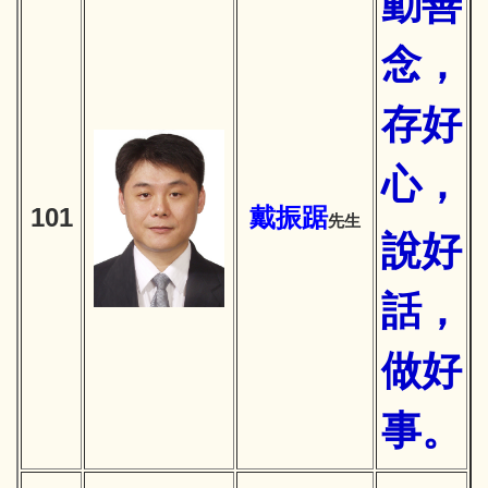
動善
念，
存好
心，
101
戴振踞
先生
說好
話，
做好
事。