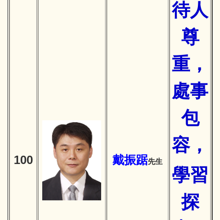
待人
尊
重，
處事
包
容，
100
戴振踞
先生
學習
探