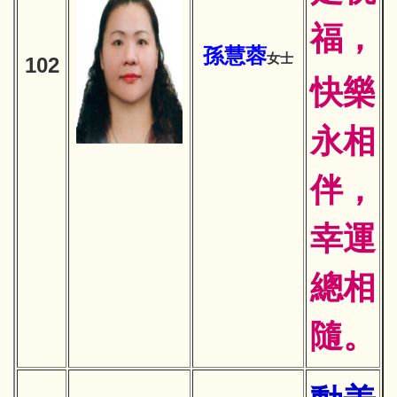
福，
孫慧蓉
女士
102
快樂
永相
伴，
幸運
總相
隨。