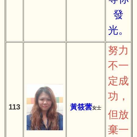
發
光。
努力
不一
定成
功，
113
黃筱蕓
女士
但放
棄一