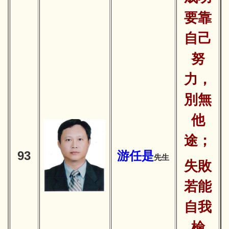
要靠
自己
努
力，
別無
他
途；
93
游
任是
先生
失敗
若能
自我
檢