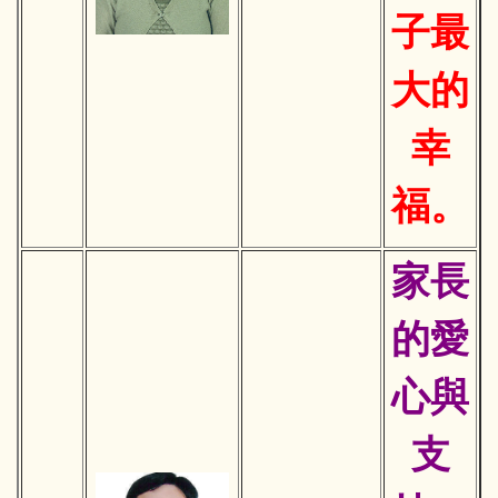
子最
大的
幸
福。
家長
的愛
心與
支