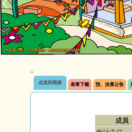
:::
成員與職掌
表單下載
預、決算公告
成員