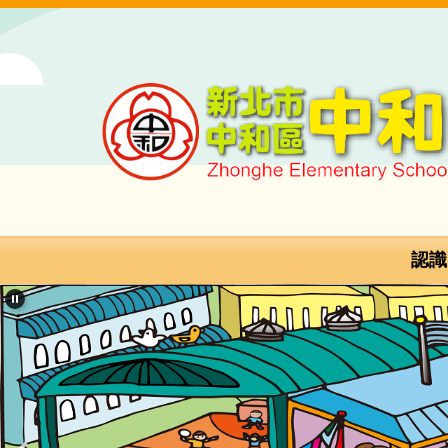
跳
到
主
要
內
容
區
新
北
市
認識
中
和
區
中
和
國
民
小
學