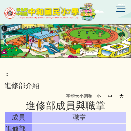
跳
到
主
要
新
北
內
市
容
中
區
和
區
中
和
國
:::
民
進修部介紹
小
學
字體大小調整
小
中
大
進修部成員與職掌
成員
職掌
進修部