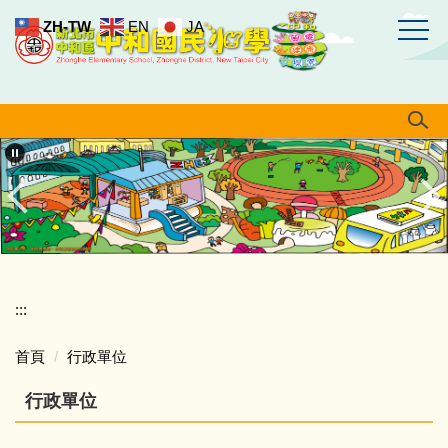
跳
ZH-TW
EN
JA
到
主
要
內
容
區
:::
首頁
行政單位
行政單位