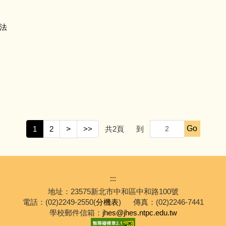
法
Go
1
2
>
>>
共
2
頁
到
:::
地址：23575新北市中和區中和路100號
電話：(02)2249-2550(
分機表
)
傳真：(02)2246-7441
學校郵件信箱：
jhes@jhes.ntpc.edu.tw