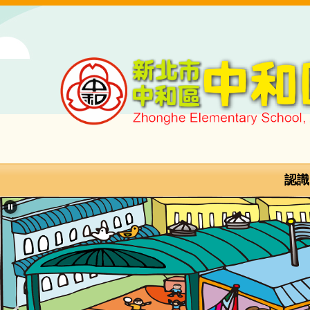
跳
到
主
要
內
容
區
新
北
市
認識
中
和
區
中
和
國
民
小
學