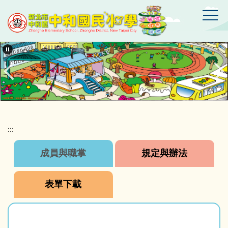
跳
到
主
要
新
北
內
市
容
中
區
和
區
中
和
國
:::
民
小
成員與職掌
規定與辦法
學
表單下載