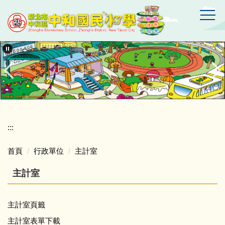
跳
到
主
要
新
北
內
市
容
中
區
和
區
中
和
國
:::
民
小
首頁
行政單位
主計室
學
主計室
主計室頁籤
主計室表單下載