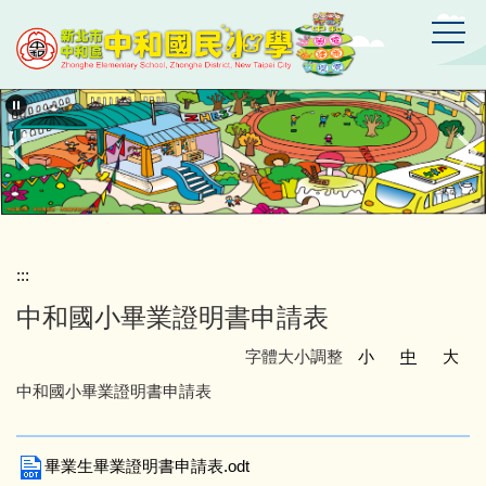
跳
到
主
要
新
北
內
市
容
中
區
和
區
中
和
國
:::
民
中和國小畢業證明書申請表
小
學
字體大小調整
小
中
大
中和國小畢業證明書申請表
畢業生畢業證明書申請表.odt