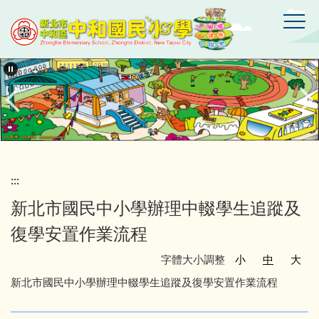
跳
到
主
要
新
北
內
市
容
中
區
和
區
中
和
國
:::
民
新北市國民中小學辦理中輟學生追蹤及
小
學
復學安置作業流程
字體大小調整
小
中
大
新北市國民中小學辦理中輟學生追蹤及復學安置作業流程