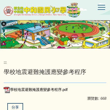
跳
到
主
要
新
北
內
市
容
中
區
和
區
中
和
國
:::
民
學校地震避難掩護應變參考程序
小
學
學校地震避難掩護應變參考程序.pdf
瀏覽數:
668
分享