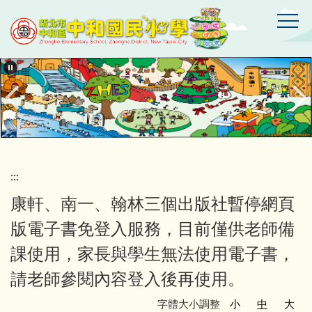
跳
到
主
要
新
北
內
市
容
中
區
和
區
中
和
國
:::
民
康軒、南一、翰林三個出版社暫停網頁
小
學
版電子書免登入服務，目前僅供老師備
課使用，家長與學生無法使用電子書，
請老師參閱內容登入後再使用。
字體大小調整
小
中
大