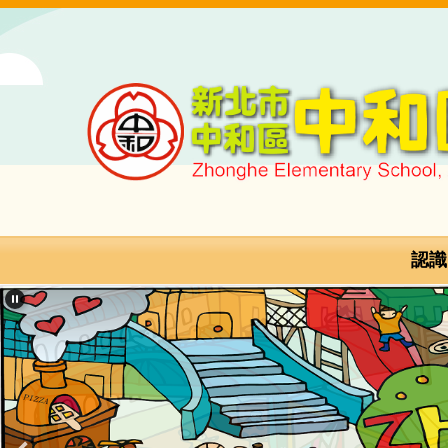
跳
到
主
要
內
容
區
新
北
市
認識
中
和
區
中
和
國
民
小
學