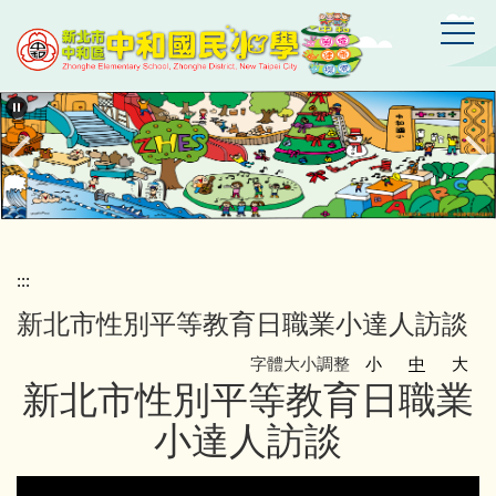
跳
到
主
要
新
北
內
市
容
中
區
和
區
中
和
國
:::
民
新北市性別平等教育日職業小達人訪談
小
學
字體大小調整
小
中
大
新北市性別平等教育日職業
小達人訪談