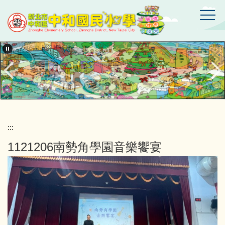
跳
到
主
要
新
北
內
市
容
中
區
和
區
中
和
國
:::
民
1121206南勢角學園音樂饗宴
小
學