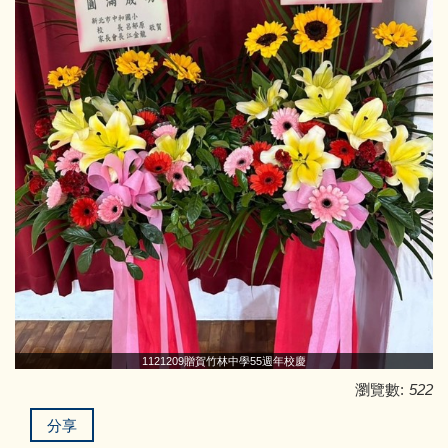
1121209贈賀竹林中學55週年校慶
瀏覽數:
522
分享