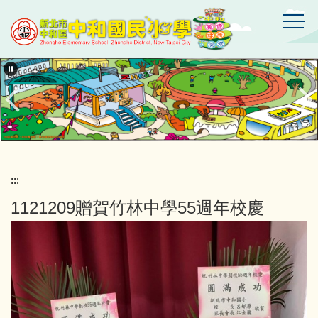
跳
到
主
要
新
北
內
市
容
中
區
和
區
中
和
國
:::
民
1121209贈賀竹林中學55週年校慶
小
學