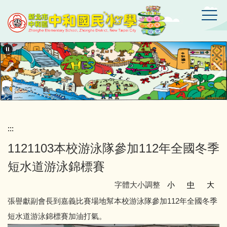
跳
到
主
要
新
北
內
市
容
中
區
和
區
中
和
國
:::
民
1121103本校游泳隊參加112年全國冬季
小
學
短水道游泳錦標賽
字體大小調整
小
中
大
張譽獻副會長到嘉義比賽場地幫本校游泳隊參加112年全國冬季
短水道游泳錦標賽加油打氣。