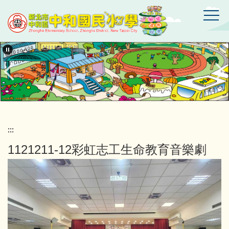
跳
到
主
要
新
北
內
市
容
中
區
和
區
中
和
國
:::
民
1121211-12彩虹志工生命教育音樂劇
小
學