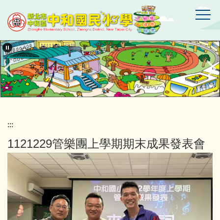
跳
到
主
要
新
北
內
市
容
中
區
和
區
中
和
國
:::
民
1121229管樂團上學期期末成果發表會
小
學