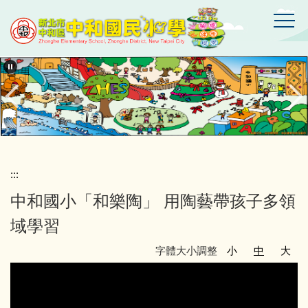
跳
到
主
要
新
北
內
市
容
中
區
和
區
中
和
國
:::
民
中和國小「和樂陶」 用陶藝帶孩子多領
小
學
域學習
字體大小調整
小
中
大