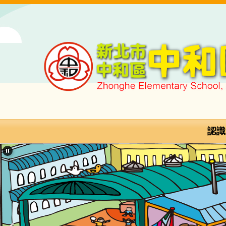
跳
到
主
要
內
容
區
新
北
市
認識
中
和
區
中
和
國
民
小
學