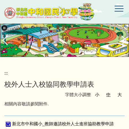
跳
到
主
要
新
北
內
市
容
中
區
和
區
中
和
國
:::
民
校外人士入校協同教學申請表
小
學
字體大小調整
小
中
大
相關內容敬請參閱附件.
新北市中和國小_教師邀請校外人士進班協助教學申請