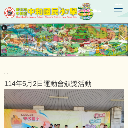
跳
到
主
要
新
北
內
市
容
中
區
和
區
中
和
國
:::
民
114年5月2日運動會頒獎活動
小
學