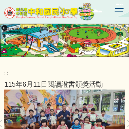
跳
到
主
要
新
北
內
市
容
中
區
和
區
中
和
國
:::
民
115年6月11日閱讀證書頒獎活動
小
學