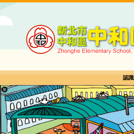
跳
到
主
要
內
容
區
新
北
市
認識
中
和
區
中
和
國
民
小
學