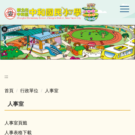
跳
到
主
要
新
北
內
市
容
中
區
和
區
中
和
國
:::
民
小
首頁
行政單位
人事室
學
人事室
人事室頁籤
人事表格下載