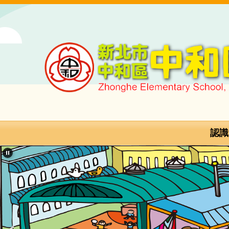
跳
到
主
要
內
容
區
新
北
市
認識
中
和
區
中
和
國
民
小
學