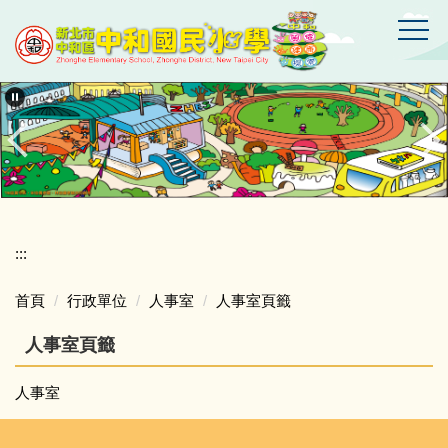
跳
到
主
要
新
北
內
市
容
中
區
和
區
中
和
國
:::
民
小
首頁
行政單位
人事室
人事室頁籤
學
人事室頁籤
人事室