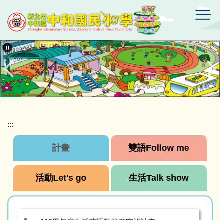
跳
到
主
要
新
北
內
市
容
中
區
和
區
中
和
國
:::
民
小
計畫
雙語Follow me
學
活動Let's go
生活Talk show