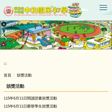
跳
到
主
要
新
北
內
市
容
中
區
和
區
中
和
國
:::
民
小
首頁
頒獎活動
學
頒獎活動
115年6月11日閱讀證書頒獎活動
115年6月11日榮譽學生頒獎活動