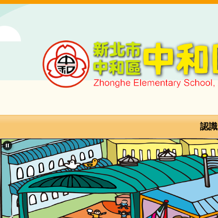
跳
到
主
要
內
容
區
新
北
市
認識
中
和
區
中
和
國
民
小
學