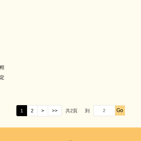
程
定
Go
1
2
>
>>
共
2
頁
到