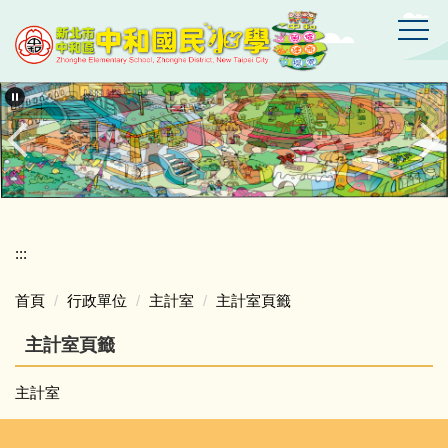
跳
到
主
要
新
北
內
市
容
中
區
和
區
中
和
國
:::
民
小
首頁
行政單位
主計室
主計室頁籤
學
主計室頁籤
主計室