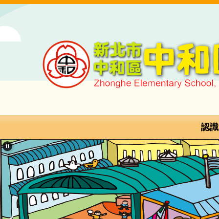
跳
到
主
要
內
容
區
新
北
市
認識
中
和
區
中
和
國
民
小
學