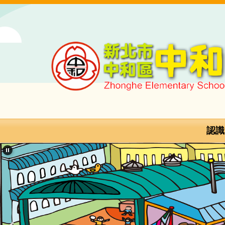
跳
到
主
要
內
容
區
新
北
市
認識
中
和
區
中
和
國
民
小
學