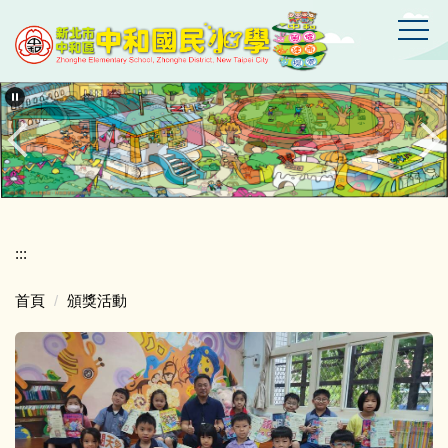
跳
到
主
要
新
北
內
市
容
中
區
和
區
中
和
國
:::
民
小
首頁
頒獎活動
學