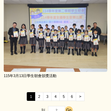
115年3月13日學生朝會頒獎活動
1
2
3
4
5
6
>
Go
到