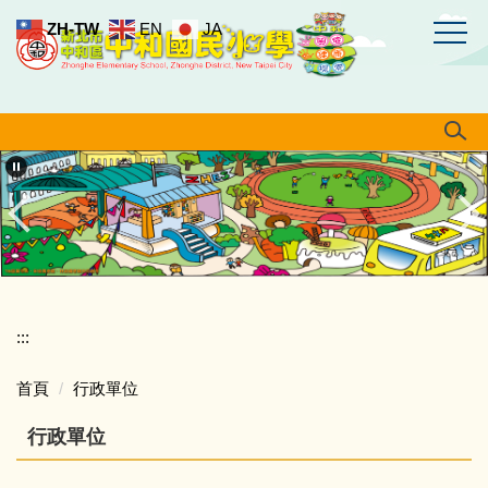
跳
ZH-TW
EN
JA
到
主
要
內
容
區
:::
首頁
行政單位
行政單位