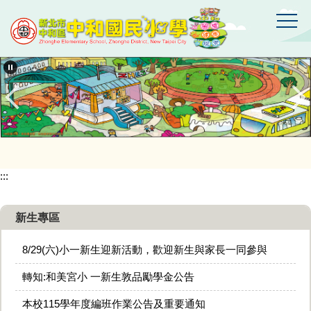
跳
到
主
要
新
北
內
市
容
中
區
和
區
中
和
國
:::
民
小
學
新生專區
8/29(六)小一新生迎新活動，歡迎新生與家長一同參與
轉知:和美宮小 一新生敦品勵學金公告
本校115學年度編班作業公告及重要通知